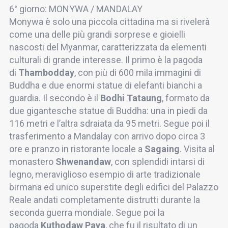
6° giorno: MONYWA / MANDALAY
Monywa è solo una piccola cittadina ma si rivelerà
come una delle più grandi sorprese e gioielli
nascosti del Myanmar, caratterizzata da elementi
culturali di grande interesse. Il primo è la pagoda
di
Thambodday
, con più di 600 mila immagini di
Buddha e due enormi statue di elefanti bianchi a
guardia. Il secondo è il
Bodhi Tataung
, formato da
due gigantesche statue di Buddha: una in piedi da
116 metri e l’altra sdraiata da 95 metri. Segue poi il
trasferimento a Mandalay con arrivo dopo circa 3
ore e pranzo in ristorante locale a
Sagaing
. Visita al
monastero
Shwenandaw
, con splendidi intarsi di
legno, meraviglioso esempio di arte tradizionale
birmana ed unico superstite degli edifici del Palazzo
Reale andati completamente distrutti durante la
seconda guerra mondiale. Segue poi la
pagoda
Kuthodaw Paya
, che fu il risultato di un