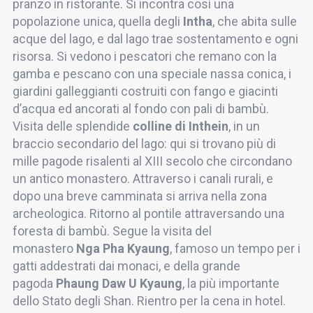
pranzo in ristorante. Si incontra così una
popolazione unica, quella degli
Intha
, che abita sulle
acque del lago, e dal lago trae sostentamento e ogni
risorsa. Si vedono i pescatori che remano con la
gamba e pescano con una speciale nassa conica, i
giardini galleggianti costruiti con fango e giacinti
d’acqua ed ancorati al fondo con pali di bambù.
Visita delle splendide
colline di Inthein
, in un
braccio secondario del lago: qui si trovano più di
mille pagode risalenti al XIII secolo che circondano
un antico monastero. Attraverso i canali rurali, e
dopo una breve camminata si arriva nella zona
archeologica. Ritorno al pontile attraversando una
foresta di bambù. Segue la visita del
monastero
Nga Pha Kyaung
, famoso un tempo per i
gatti addestrati dai monaci, e della grande
pagoda
Phaung Daw U Kyaung
, la più importante
dello Stato degli Shan. Rientro per la cena in hotel.