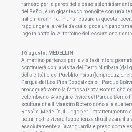
famoso per le pareti delle case splendidamente
del Peñol, è un gigantesco monolite con un’altez
milioni di anni fa. In una fessura di questa rocci
raggiungere la vetta da cui si gode un panorama
lago in battello. Al termine dell’escursione rientr
16 agosto: MEDELLIN
Al mattino partenza per la visita di intera giornat
continuerà con la visita del Cerro Nutibara (dal
della cittá) e del Pueblito Paisa (la riproduzione di
Parque del Los Pies Descalzos e il Parque Boliva
proseguirà verso la famosa Plaza Botero che osp
colombiano. A seguire visita del Parque Berrio fi
sculture che il Maestro Botero donò alla sua ter
Rosa” di Medellín, il luogo per l’intrattenimento d
potrà inoltre vivere l’esperienza di utilizzare il
assolutamente all’avanguardia e preso come e