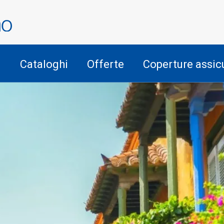
i
Cataloghi
Offerte
Coperture assic