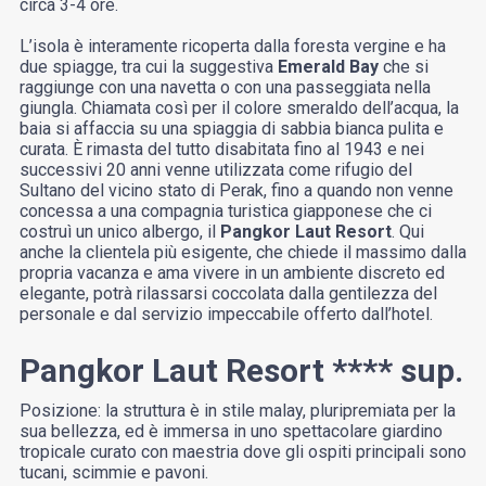
circa 3-4 ore.
L’isola è interamente ricoperta dalla foresta vergine e ha
due spiagge, tra cui la suggestiva
Emerald Bay
che si
raggiunge con una navetta o con una passeggiata nella
giungla. Chiamata così per il colore smeraldo dell’acqua, la
baia si affaccia su una spiaggia di sabbia bianca pulita e
curata. È rimasta del tutto disabitata fino al 1943 e nei
successivi 20 anni venne utilizzata come rifugio del
Sultano del vicino stato di Perak, fino a quando non venne
concessa a una compagnia turistica giapponese che ci
costruì un unico albergo, il
Pangkor Laut Resort
. Qui
anche la clientela più esigente, che chiede il massimo dalla
propria vacanza e ama vivere in un ambiente discreto ed
elegante, potrà rilassarsi coccolata dalla gentilezza del
personale e dal servizio impeccabile offerto dall’hotel.
Pangkor Laut Resort **** sup.
Posizione: la struttura è in stile malay, pluripremiata per la
sua bellezza, ed è immersa in uno spettacolare giardino
tropicale curato con maestria dove gli ospiti principali sono
tucani, scimmie e pavoni.