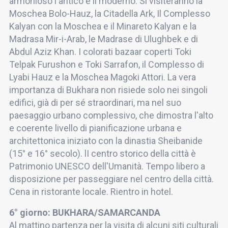
armonioso l'antico e il moderno. Si visiteranno la
Moschea Bolo-Hauz, la Citadella Ark, Il Complesso
Kalyan con la Moschea e il Minareto Kalyan e la
Madrasa Mir-i-Arab, le Madrase di Ulughbek e di
Abdul Aziz Khan. I colorati bazaar coperti Toki
Telpak Furushon e Toki Sarrafon, il Complesso di
Lyabi Hauz e la Moschea Magoki Attori. La vera
importanza di Bukhara non risiede solo nei singoli
edifici, già di per sé straordinari, ma nel suo
paesaggio urbano complessivo, che dimostra l'alto
e coerente livello di pianificazione urbana e
architettonica iniziato con la dinastia Sheibanide
(15° e 16° secolo). lI centro storico della città è
Patrimonio UNESCO dell'Umanità. Tempo libero a
disposizione per passeggiare nel centro della città.
Cena in ristorante locale. Rientro in hotel.
6° giorno: BUKHARA/SAMARCANDA
Al mattino partenza per la visita di alcuni siti culturali