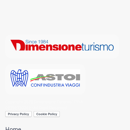
Copyright 2020 Dimensione Turismo | P.IVA
02392130262 | All Right Reserved
Home