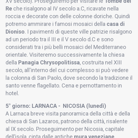
XV secolo). Proseguiremo per visitare le
Tombe dei
Re
che risalgono al IV secolo a.C, ricavate nella
roccia e decorate con delle colonne doriche. Quindi
potremo ammirare i famosi mosaici della
casa di
Dioniso
. I pavimenti di queste ville patrizie risalgono
ad un periodo tra il III e il V secolo d.C e sono
considerati tra i più belli mosaici del Mediterraneo
orientale. Visiteremo successivamente la chiesa
della
Panagia Chrysopolitissa
, costruita nel XIII
secolo, all'interno del cui complesso si può vedere
la colonna di San Paolo, dove secondo la tradizione il
santo venne flagellato. Cena e pernottamento in
hotel.
5° giorno: LARNACA - NICOSIA (lunedì)
A Larnaca breve visita panoramica della città e della
chiesa di San Lazaros, patrono della città, risalente
al IX secolo. Proseguimento per Nicosia, capitale
dell’isola, cinta dalle antiche
mura veneziane
,