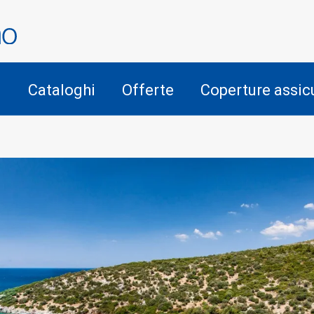
i
Cataloghi
Offerte
Coperture assic