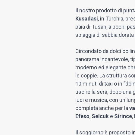
Il nostro prodotto di punt
Kusadasi
, in Turchia, pre
baia di Tusan, a pochi pa
spiaggia di sabbia dorata
Circondato da dolci collin
panorama incantevole, tipi
moderno ed elegante che g
le coppie. La struttura so
10 minuti di taxi o in “d
uscire la sera, dopo una g
luci e musica, con un lun
completa anche per la
va
Efeso
,
Selcuk
e
Sirince
,
Il soggiorno è proposto 