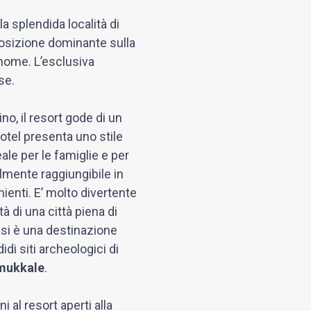
la splendida località di
 posizione dominante sulla
 nome. L’esclusiva
se.
no, il resort gode di un
hotel presenta uno stile
le per le famiglie e per
ilmente raggiungibile in
ienti. E’ molto divertente
tà di una città piena di
dasi è una destinazione
didi siti archeologici di
mukkale
.
i al resort aperti alla