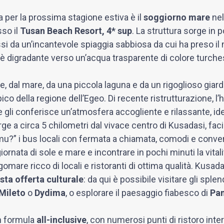
a per la prossima stagione estiva è il
soggiorno mare
nel
sso il
Tusan Beach Resort, 4* sup
. La struttura sorge in
ssi da un’incantevole spiaggia sabbiosa da cui ha preso il
 è digradante verso un’acqua trasparente di colore turche
e, dal mare, da una piccola laguna e da un rigoglioso giardi
co della regione dell’Egeo. Di recente ristrutturazione, l’
li conferisce un’atmosfera accogliente e rilassante, idea
rge a circa 5 chilometri dal vivace centro di Kusadasi, fac
olmu?” i bus locali con fermata a chiamata, comodi e conven
iornata di sole e mare e incontrare in pochi minuti la vitali
gomare ricco di locali e ristoranti di ottima qualità. Kusa
sta offerta culturale
: da qui è possibile visitare gli splen
Mileto
o
Dydima
, o esplorare il paesaggio fiabesco di
Pa
in formula
all-inclusive
, con numerosi punti di ristoro intern